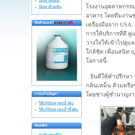
ปัญหาท่อตัน
โรงงานอุตสาหกรรมต
ปัญหาส้วมตัน
อาคาร โดยทีมงานช่
สินค้าแนะนำ
(ขายดี)
เครื่องมือจาก USA. ท
การให้บริการที่ดี ดู
วางใจให้เข้าไปดูแ
ใกล้ชิด เพื่อนสนิท 
โอกาสนี้
ยินดีให้คำปรึกษา ระ
กลิ่นเหม็น ส้วมหรือ
โดยช่างผู้ชำนาญงา
การแก้ไขปัญหา
วิธีแก้ปัญหาท่อน้ำตัน
วิธีแก้ปัญหาท่อน้ำทิ้งตัน
พันธมิตร
ท่อตันเซอร์วิส