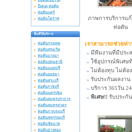
บีเคเค ท่อตัน
ท่อตันแคร์
ภาพการบริการแก
ท่อตันโคราช
ท่อตัน
พื้นที่ให้บริการ
เราสามารถช่วยท่าน
ท่อตันกรุงเทพ
ท่อตันสุขุมวิท
มีทีมงานที่มีประ
ท่อตันบางนา
ใช้อุปกรณ์พิเศษ
ท่อตันปทุมธานี
ท่อตันนนทบุรี
ไม่ต้องทุบ ไม่ต้องร
ท่อตันอยุธยา
รับประกันผลงาน ซ
ท่อตันสระบุรี
ท่อตันราชบุรี
บริการ 365วัน 24
ท่อตันนครปฐม
พิเศษ!!
รับประกัน
ท่อตันสมุทรปราการ
ท่อตันสมุทรสาคร
ท่อตันกาญจนบุรี
ท่อตันสุพรรณบุรี
ท่อตันชัยนาท
ท่อตันอ่างทอง